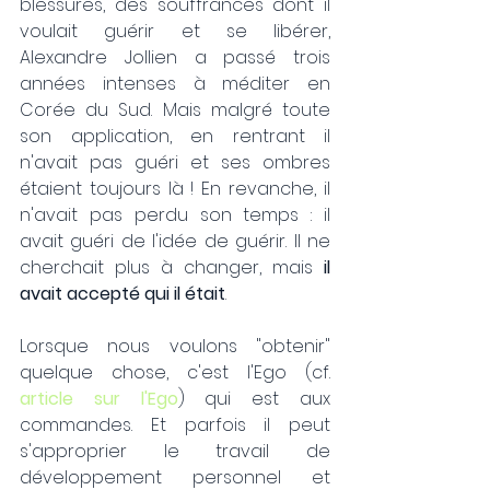
blessures, des souffrances dont il 
voulait guérir et se libérer, 
Alexandre Jollien a passé trois 
années intenses à méditer en 
Corée du Sud. Mais malgré toute 
son application, en rentrant il 
n'avait pas guéri et ses ombres 
étaient toujours là ! En revanche, il 
n'avait pas perdu son temps : il 
avait guéri de l'idée de guérir. Il ne 
cherchait plus à changer, mais 
il 
avait accepté qui il était
.
Lorsque nous voulons "obtenir" 
quelque chose, c'est l'Ego (cf. 
article sur l'Ego
) qui est aux 
commandes. Et parfois il peut 
s'approprier le travail de 
développement personnel et 