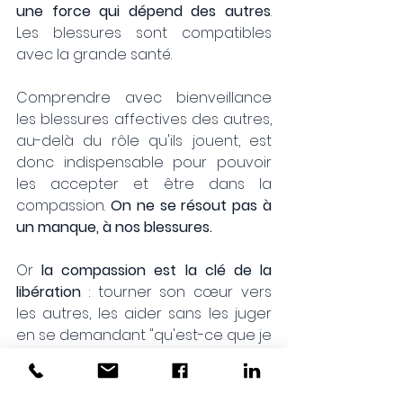
une force qui dépend des autres
. 
Les blessures sont compatibles 
avec la grande santé. 
Comprendre avec bienveillance 
les blessures affectives des autres, 
au-delà du rôle qu'ils jouent, est 
donc indispensable pour pouvoir 
les accepter et être dans la 
compassion. 
On ne se résout pas à 
un manque, à nos blessures.
Or 
la compassion est la clé de la 
libération
 : tourner son cœur vers 
les autres, les aider sans les juger 
en se demandant "qu'est-ce que je 
peux faire pour alléger sa 
souffrance ?". Et pour cela il faut 
d'abord comprendre l'autre. 
La 