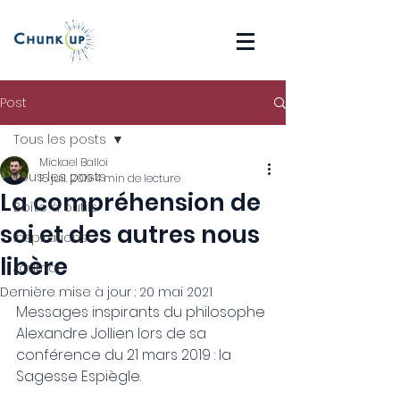
Post
Tous les posts
Mickael Balloi
Tous les posts
15 juil. 2019
4 min de lecture
La compréhension de
Boîte à outils
soi et des autres nous
Inspirations
libère
Journal
Dernière mise à jour :
20 mai 2021
Messages inspirants du philosophe 
Alexandre Jollien lors de sa 
conférence du 21 mars 2019 : la 
Sagesse Espiègle.