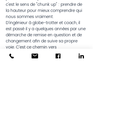
c'est le sens de "chunk up" : prendre de 
la hauteur pour mieux comprendre qui 
nous sommes vraiment.
D’ingénieur à globe-trotter et coach, il 
est passé il y a quelques années par une 
démarche de remise en question et de 
changement afin de suive sa propre 
voie. C’est ce chemin vers 
l'épanouissement personnel et 
professionnel qu’il souhaite aujourd’hui 
partager pour vous aider à trouver, vous 
aussi, votre propre voie.
Billets
Vente expirée
Type de billet
Tarif normal