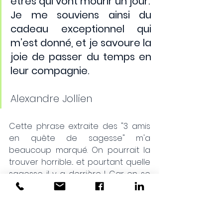
êtres qui vont mourir un jour. 
Je me souviens ainsi du 
cadeau exceptionnel qui 
m’est donné, et je savoure la 
joie de passer du temps en 
leur compagnie.
Alexandre Jollien
Cette phrase extraite des "3 amis 
en quête de sagesse" m'a 
beaucoup marqué. On pourrait la 
trouver horrible... et pourtant quelle 
sagesse il y a derrière ! Car en se 
rappelant l'impermanence de 
cette relation et de cet amour qu'il 
ressentait pour ses enfants, il sait 
leur donner et recevoir le meilleur 