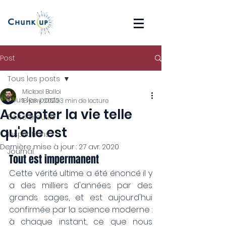
Post
Tous les posts
Mickael Balloi
Tous les posts
18 janv. 2020
3 min de lecture
Accepter la vie telle
Boîte à outils
qu'elle est
Inspirations
Dernière mise à jour :
27 avr. 2020
Journal
Tout est impermanent
Cette vérité ultime a été énoncé il y 
a des milliers d'années par des 
grands sages, et est aujourd'hui 
confirmée par la science moderne : 
à chaque instant, ce que nous 